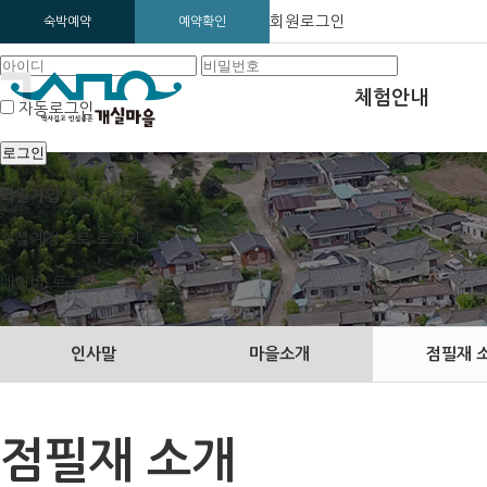
회원로그인
숙박예약
예약확인
체험안내
자동로그인
회원가입
정보찾기
소셜계정으로 로그인
네이버
로그인
인사말
마을소개
점필재 
점필재 소개