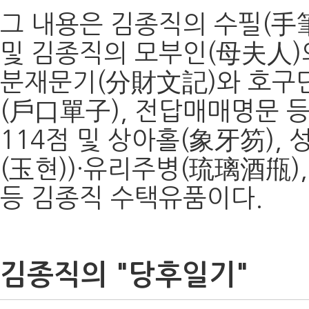
그 내용은 김종직의 수필(手筆
및 김종직의 모부인(母夫人)
분재문기(分財文記)와 호구
(戶口單子), 전답매매명문 
114점 및 상아홀(象牙笏),
(玉현))·유리주병(琉璃酒甁)
등 김종직 수택유품이다.
김종직의 "당후일기"