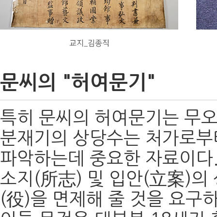
문씨의 "허여문기"
특히 문씨의 허여문기는 무오
분재기의 상당수는 처가로부
파악하는데 중요한 자료이다
소지(所志) 및 입안(立案)의
(役)을 면제해 줄 것을 요구