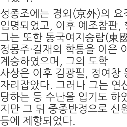
성종조에는 경외(京外)의 요직
임명되었고, 이후 예조참판,
그는 또한 동국여지승람(東國
정몽주·길재의 학통을 이은
계승하였으며, 그의 도학
사상은 이후 김광필, 정여창
자리잡았다. 그러나 그는 
당하는 등 수난을 입기도 하
지만 그 뒤 중종반정으로 신
등에 제향되었다.