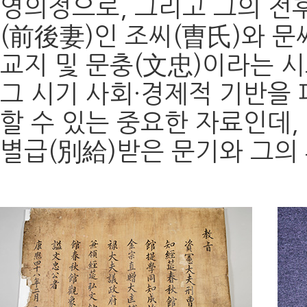
영의정으로, 그리고 그의 전
(前後妻)인 조씨(曺氏)와 
교지 및 문충(文忠)이라는 
그 시기 사회·경제적 기반을
할 수 있는 중요한 자료인데
별급(別給)받은 문기와 그의