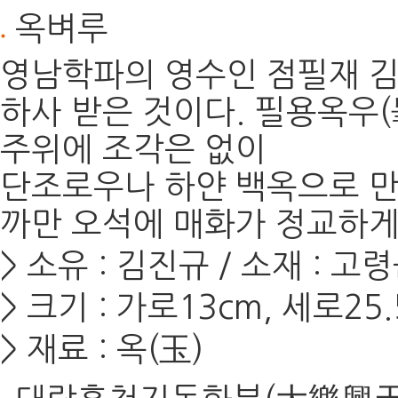
옥벼루
영남학파의 영수인 점필재 
하사 받은 것이다. 필용옥우
주위에 조각은 없이
단조로우나 하얀 백옥으로 만
까만 오석에 매화가 정교하게
> 소유 : 김진규 / 소재 : 
> 크기 : 가로13cm, 세로25.
> 재료 : 옥(玉)