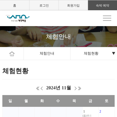
홈
로그인
회원가입
숙박 예약
체험안내
체험안내
체험현황
체험현황
2024년 11월
일
월
화
수
목
금
토
1
2
(음)10.1