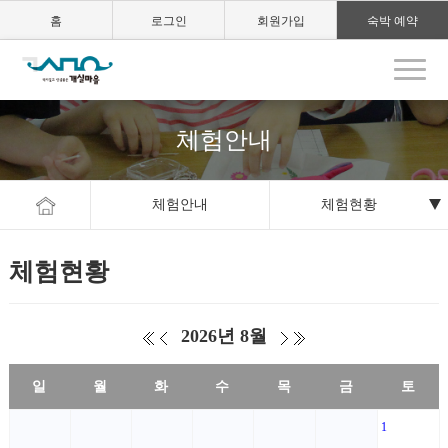
홈
로그인
회원가입
숙박 예약
체험안내
체험안내
체험현황
체험현황
2026년 8월
일
월
화
수
목
금
토
1