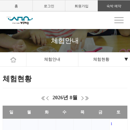
홈
로그인
회원가입
숙박 예약
체험안내
체험안내
체험현황
체험현황
2026년 8월
일
월
화
수
목
금
토
1